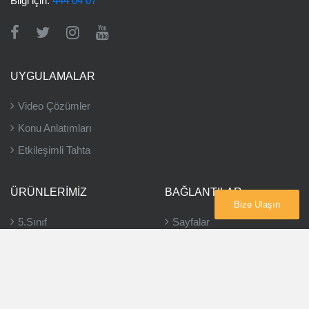
Bilgi için:
444 04 07
UYGULAMALAR
Video Çözümler
Konu Anlatımları
Etkileşimli Tahta
ÜRÜNLERIMIZ
BAĞLANTILAR
Bize Ulaşın
5.Sınıf
Sayfalar
6.Sınıf
Bayiler
7.Sınıf
8.Sınıf