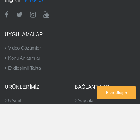
Bilgi için:
444 04 07
UYGULAMALAR
Video Çözümler
Konu Anlatımları
Etkileşimli Tahta
ÜRÜNLERIMIZ
BAĞLANTILAR
Bize Ulaşın
5.Sınıf
Sayfalar
6.Sınıf
Bayiler
7.Sınıf
8.Sınıf