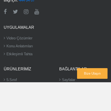
Bilgi için:
444 04 07
UYGULAMALAR
Video Çözümler
Konu Anlatımları
Etkileşimli Tahta
ÜRÜNLERIMIZ
BAĞLANTILAR
Bize Ulaşın
5.Sınıf
Sayfalar
6.Sınıf
Bayiler
7.Sınıf
8.Sınıf