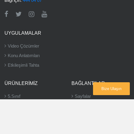
Bilgi için:
444 04 07
UYGULAMALAR
Video Çözümler
Konu Anlatımları
Etkileşimli Tahta
ÜRÜNLERIMIZ
BAĞLANTILAR
Bize Ulaşın
5.Sınıf
Sayfalar
6.Sınıf
Bayiler
7.Sınıf
8.Sınıf