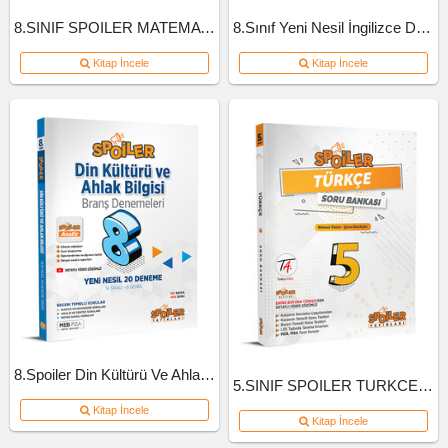
8.SINIF SPOILER MATEMATIK SB B-KITAP
8.Sınıf Yeni Nesil İngilizce Defteri
Kitap İncele
Kitap İncele
8.Spoiler Din Kültürü Ve Ahlak Bil Branş Deneme
5.SINIF SPOILER TURKCE SB 2022
Kitap İncele
Kitap İncele