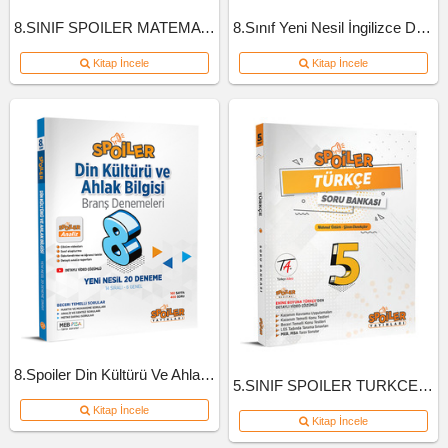
8.SINIF SPOILER MATEMATIK SB B-KITAP
8.Sınıf Yeni Nesil İngilizce Defteri
Kitap İncele
Kitap İncele
8.Spoiler Din Kültürü Ve Ahlak Bil Branş Deneme
5.SINIF SPOILER TURKCE SB 2022
Kitap İncele
Kitap İncele