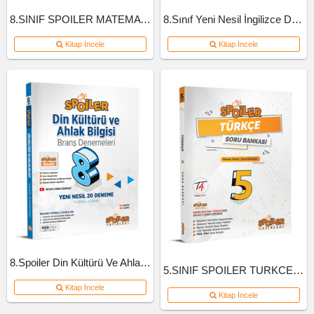
8.SINIF SPOILER MATEMATIK SB B-KITAP
8.Sınıf Yeni Nesil İngilizce Defteri
Kitap İncele
Kitap İncele
8.Spoiler Din Kültürü Ve Ahlak Bil Branş Deneme
5.SINIF SPOILER TURKCE SB 2022
Kitap İncele
Kitap İncele