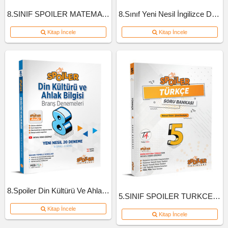
8.SINIF SPOILER MATEMATIK SB B-KITAP
8.Sınıf Yeni Nesil İngilizce Defteri
Kitap İncele
Kitap İncele
8.Spoiler Din Kültürü Ve Ahlak Bil Branş Deneme
5.SINIF SPOILER TURKCE SB 2022
Kitap İncele
Kitap İncele